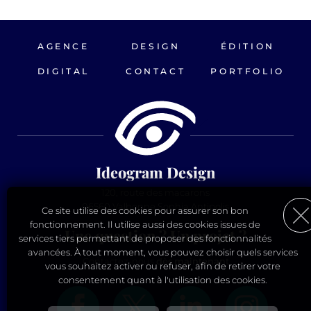
AGENCE
DESIGN
ÉDITION
DIGITAL
CONTACT
PORTFOLIO
Ideogram Design
120, route des macarons
06560 Valbonne Sophia Antipolis
Ce site utilise des cookies pour assurer son bon
fonctionnement. Il utilise aussi des cookies issues de
Une question ? Un projet ?
services tiers permettant de proposer des fonctionnalités
avancées. À tout moment, vous pouvez choisir quels services
Contactez-nous
dès maintenant
vous souhaitez activer ou refuser, afin de retirer votre
consentement quant à l'utilisation des cookies.