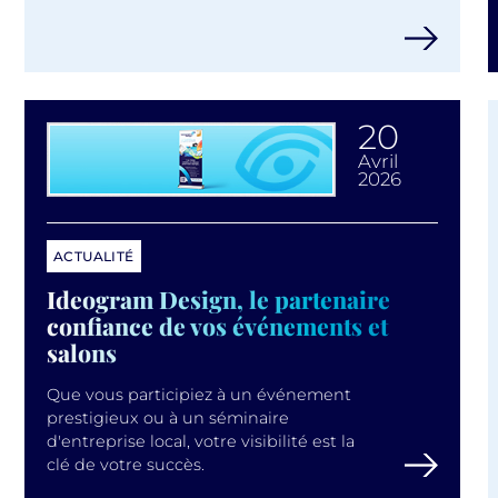
20
avril
2026
ACTUALITÉ
Ideogram Design, le partenaire
confiance de vos événements et
salons
Que vous participiez à un événement
prestigieux ou à un séminaire
d'entreprise local, votre visibilité est la
clé de votre succès.