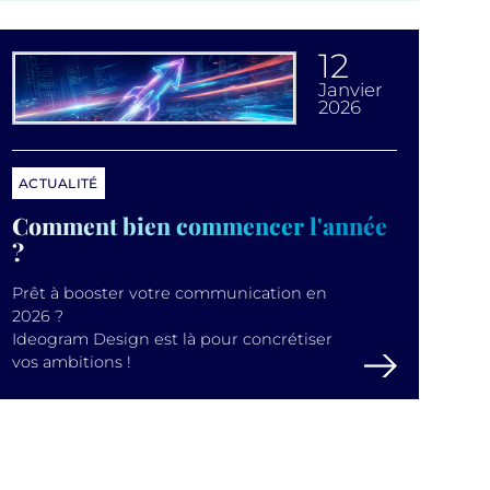
12
janvier
2026
ACTUALITÉ
Comment bien commencer l'année
?
Prêt à booster votre communication en
2026 ?
Ideogram Design est là pour concrétiser
vos ambitions !