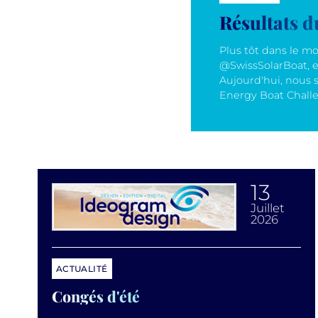
Résultats 
Plus tôt dans le m
@SwissSolarBoat, et
Aujourd'hui, nous 
Energy Boat Challe
13
juillet
2026
ACTUALITÉ
Congés d'été