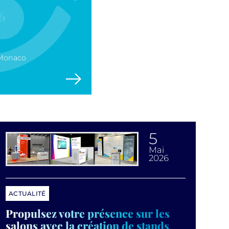
6
 Monaco
5
mai
2026
ACTUALITÉ
Propulsez votre présence sur les
salons avec la création de stands