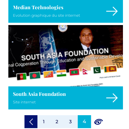
Median Technologies
Evolution graphique du site internet
South Asia Foundation
Site internet
4
1
2
3