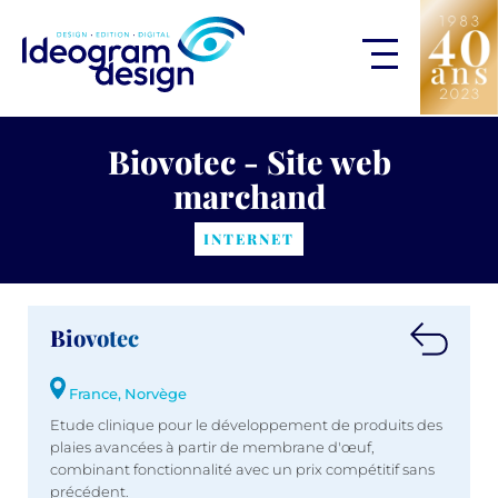
Biovotec - Site web
marchand
INTERNET
Biovotec
France, Norvège
Etude clinique pour le développement de produits des
plaies avancées à partir de membrane d'œuf,
combinant fonctionnalité avec un prix compétitif sans
précédent.