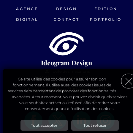
AGENCE
DESIGN
ÉDITION
DIGITAL
CONTACT
PORTFOLIO
Ideogram Design
120, route des macarons
06560 Valbonne Sophia Antipolis
Ce site utilise des cookies pour assurer son bon
fonctionnement. Il utilise aussi des cookies issues de
Une question ? Un projet ?
services tiers permettant de proposer des fonctionnalités
avancées. À tout moment, vous pouvez choisir quels services
Contactez-nous
dès maintenant
vous souhaitez activer ou refuser, afin de retirer votre
consentement quant à l'utilisation des cookies.
Personnalisation des services
Tout accepter
Tout refuser