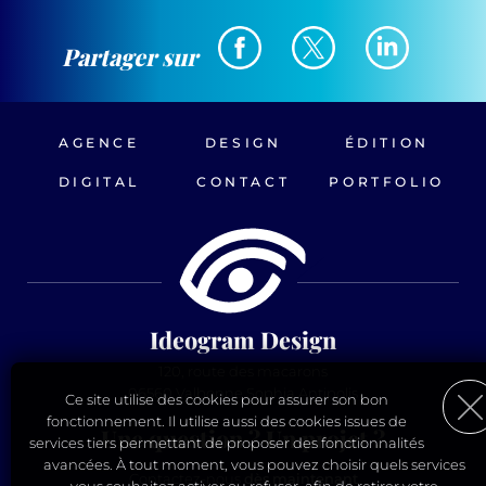
Partager sur
AGENCE
DESIGN
ÉDITION
DIGITAL
CONTACT
PORTFOLIO
Ideogram Design
120, route des macarons
06560 Valbonne Sophia Antipolis
Ce site utilise des cookies pour assurer son bon
fonctionnement. Il utilise aussi des cookies issues de
Une question ? Un projet ?
services tiers permettant de proposer des fonctionnalités
avancées. À tout moment, vous pouvez choisir quels services
Contactez-nous
dès maintenant